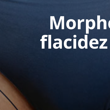
Morphe
flacidez